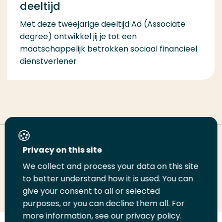
deeltijd
Met deze tweejarige deeltijd Ad (Associate
degree) ontwikkel jij je tot een
maatschappelijk betrokken sociaal financieel
dienstverlener
Deel deze pagina
Privacy on this site
We collect and process your data on this site
Deel
Deel
Deel
Email
Print
to better understand how it is used. You can
give your consent to all or selected
op
op
op
deze
deze
purposes, or you can decline them all. For
LinkedIn
Twitter
Facebook
pagina
pagina
more information, see our privacy policy.