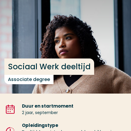
Ga direct naar de content
... > Sociaal Werk deeltijd
Veel gezocht
Opleiding
Contact
Sociaal Werk deeltijd
Associate degree
Duur en startmoment
2 jaar, september
Opleidingstype