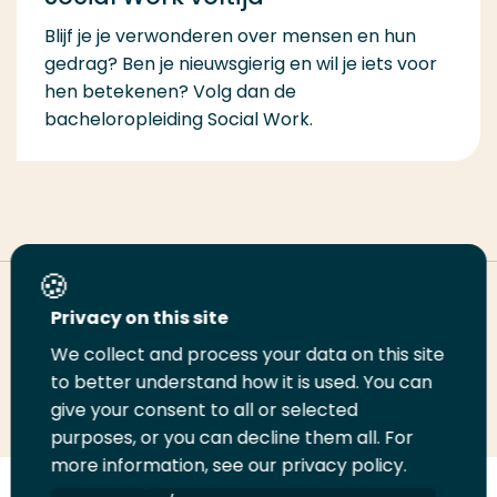
Blijf je je verwonderen over mensen en hun
gedrag? Ben je nieuwsgierig en wil je iets voor
hen betekenen? Volg dan de
bacheloropleiding Social Work.
Deel deze pagina
Privacy on this site
We collect and process your data on this site
Deel
Deel
Deel
Email
Print
to better understand how it is used. You can
give your consent to all or selected
op
op
op
deze
deze
purposes, or you can decline them all. For
LinkedIn
Twitter
Facebook
pagina
pagina
more information, see our privacy policy.