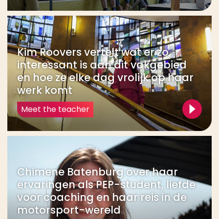
Kim Roovers vertelt wat er zo
interessant is aan dit vakgebied
en hoe ze elke dag vrolijk op haar
werk komt
Meet the teacher
Chimene Batenburg over haar
ervaringen als PEP-student, liefde
voor coaching en haar reis in de
motorsport-wereld