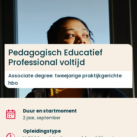
Ga direct naar de content
... > Pedagogisch Educatief Professional voltijd
Veel gezocht
Pedagogisch Educatief
Opleiding
Professional voltijd
Contact
Associate degree: tweejarige praktijkgerichte
hbo
Duur en startmoment
2 jaar, september
Opleidingstype