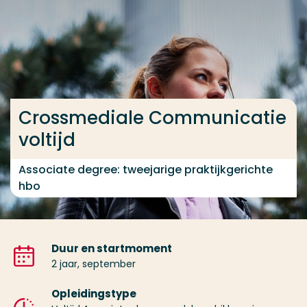
Ga direct naar de content
... > Crossmediale Communicatie voltijd
Veel gezocht
Crossmediale Communicatie
Opleiding
voltijd
Contact
Associate degree: tweejarige praktijkgerichte
hbo
Duur en startmoment
2 jaar, september
Opleidingstype