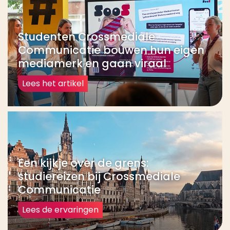
Studenten Crossmediale
Communicatie bouwen hun eigen
mediamerk en gaan viraal
Lees het artikel
Een kijkje over de grens:
studiereizen bij Crossmediale
Communicatie
Lees de ervaringen