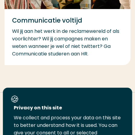
Communicatie voltijd
Wil jij aan het werk in de reclamewereld of als
voorlichter? Wil jij campagnes maken en
weten wanneer je wel of niet twittert? Ga
Communicatie studeren aan HR.
Deel deze pagina
Privacy on this site
We collect and process your data on this site
Deel
Deel
Deel
Email
Print
to better understand how it is used. You can
give your consent to all or selected