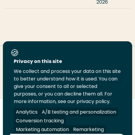
2026
Deel deze pagina
Privacy on this site
We collect and process your data on this site
Deel
to better understand how it is used. You can
Deel
Deel
Email
Print
give your consent to all or selected
op
op
op
deze
deze
purposes, or you can decline them all. For
LinkedIn
Twitter
Facebook
pagina
pagina
more information, see our privacy policy.
Volg
Analytics
Volg
Volg
A/B testing and personalization
Volg
ons
ons
ons
ons
Conversion tracking
Juridisch
Security
A-Z Index
Contact
op
op
op
op
Marketing automation
Remarketing
LinkedIn
Facebook
YouTube
Instagram