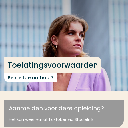
Ga direct naar de content
... > Toelatingsvoorwaarden
Veel gezocht
Opleiding
Contact
Toelatingsvoorwaarden
Ben je toelaatbaar?
Aanmelden voor deze opleiding?
Het kan weer vanaf 1 oktober via Studielink