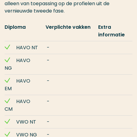
alleen van toepassing op de profielen uit de
vernieuwde tweede fase.
Diploma
Verplichte vakken
Extra
informatie
HAVO NT
-
HAVO
-
NG
HAVO
-
EM
HAVO
-
CM
VWO NT
-
VWO NG
-