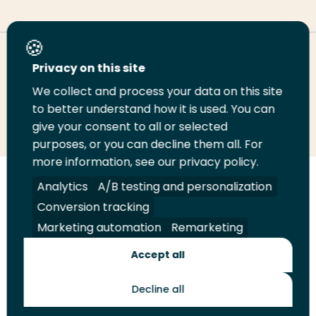
Deel deze pagina
Privacy on this site
We collect and process your data on this site
Deel
to better understand how it is used. You can
Deel
Deel
Email
Print
give your consent to all or selected
op
op
op
deze
deze
purposes, or you can decline them all. For
LinkedIn
Twitter
Facebook
pagina
pagina
more information, see our privacy policy.
Volg
Analytics
Volg
Volg
A/B testing and personalization
Volg
ons
ons
ons
ons
Conversion tracking
Juridisch
Security
A-Z Index
Contact
op
op
op
op
Marketing automation
Remarketing
LinkedIn
Facebook
YouTube
Instagram
Leveranciers
Accept all
Decline all
Toekomstmakers