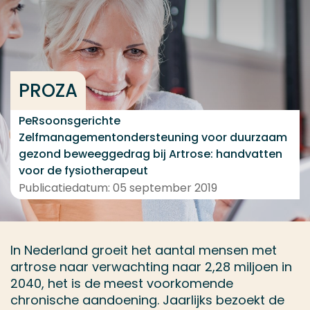
Ga direct naar de content
... > Projecten en publicaties
PROZA
Veel gezocht
Opleiding
PeRsoonsgerichte
Zelfmanagementondersteuning voor duurzaam
Contact
gezond beweeggedrag bij Artrose: handvatten
voor de fysiotherapeut
Publicatiedatum: 05 september 2019
In Nederland groeit het aantal mensen met
artrose naar verwachting naar 2,28 miljoen in
2040, het is de meest voorkomende
chronische aandoening. Jaarlijks bezoekt de