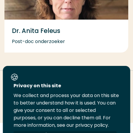
Dr. Anita Feleus
Post-doc onderzoeker
Deel deze pagina
Privacy on this site
We collect and process your data on this site
to better understand how it is used. You can
Deel
Deel
Deel
Email
Print
give your consent to all or selected
op
op
op
deze
deze
purposes, or you can decline them all. For
LinkedIn
Twitter
Facebook
pagina
pagina
more information, see our privacy policy.