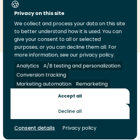
Deel deze pagina
Privacy on this site
We collect and process your data on this site
to better understand how it is used. You can
Deel
Deel
Deel
Email
Print
give your consent to all or selected
op
op
op
deze
deze
purposes, or you can decline them all. For
LinkedIn
Twitter
Facebook
pagina
pagina
more information, see our privacy policy.
Analytics
A/B testing and personalization
Volg
Volg
Volg
Volg
ons
ons
ons
ons
Conversion tracking
Juridisch
Security
A-Z Index
Contact
op
op
op
op
Marketing automation
Remarketing
LinkedIn
Facebook
YouTube
Instagram
Leveranciers
Accept all
Decline all
Toekomstmakers
Consent details
Privacy policy
© 2026 Hogeschool Rotterdam. Alle rechten voorbehouden.