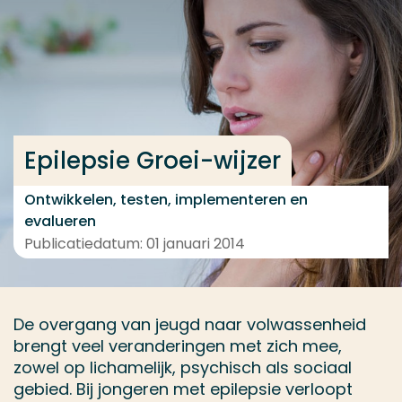
Ga direct naar de content
... > Medewerkers
Veel gezocht
Epilepsie Groei-wijzer
Opleiding
Contact
Ontwikkelen, testen, implementeren en
evalueren
Publicatiedatum: 01 januari 2014
De overgang van jeugd naar volwassenheid
brengt veel veranderingen met zich mee,
zowel op lichamelijk, psychisch als sociaal
gebied. Bij jongeren met epilepsie verloopt