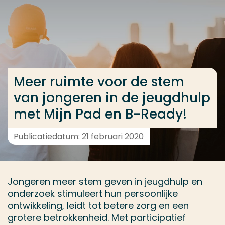
Ga direct naar de content
... > Medewerkers
Veel gezocht
Meer ruimte voor de stem
Opleiding
van jongeren in de jeugdhulp
Contact
met Mijn Pad en B-Ready!
Publicatiedatum: 21 februari 2020
Jongeren meer stem geven in jeugdhulp en
onderzoek stimuleert hun persoonlijke
ontwikkeling, leidt tot betere zorg en een
grotere betrokkenheid. Met participatief