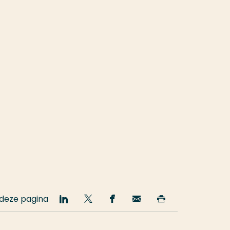
 deze pagina
Deel
Deel
Deel
Email
Print
op
op
op
deze
deze
LinkedIn
Twitter
Facebook
pagina
pagina