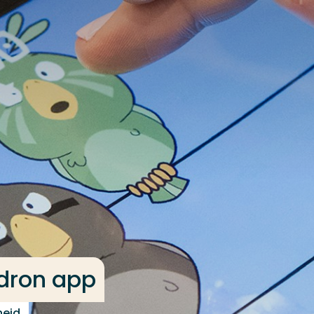
dron app
heid