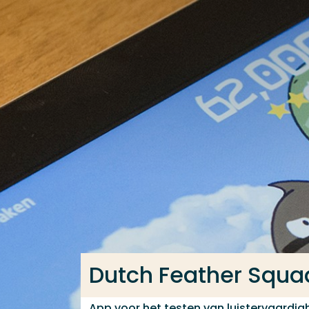
Ga direct naar de content
Veel gezocht
Opleiding
Contact
Dutch Feather Squa
App voor het testen van luistervaardig