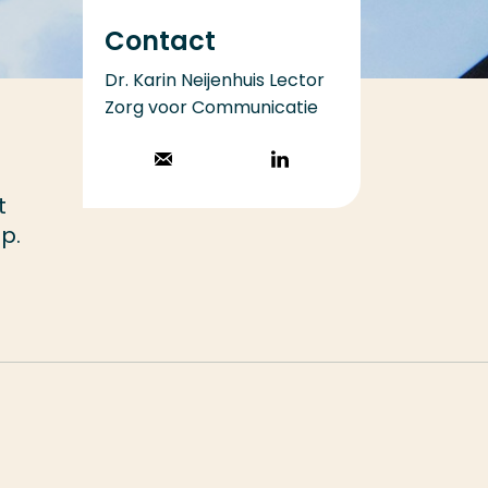
Contact
Dr. Karin Neijenhuis Lector
Zorg voor Communicatie
Stuur een email
Volg op
LinkedIn
t
p.