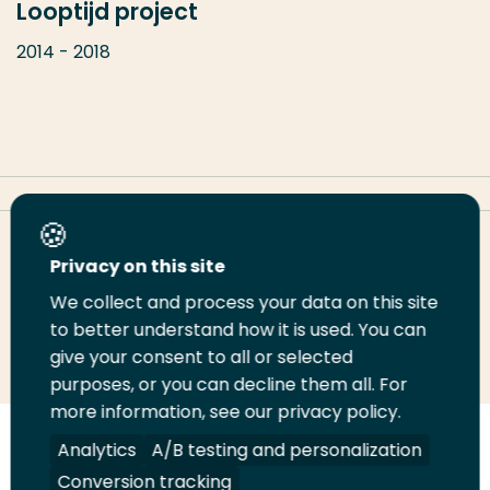
Looptijd project
2014 - 2018
Deel deze pagina
Privacy on this site
We collect and process your data on this site
to better understand how it is used. You can
Deel
Deel
Deel
Email
Print
give your consent to all or selected
op
op
op
deze
deze
purposes, or you can decline them all. For
LinkedIn
Twitter
Facebook
pagina
pagina
more information, see our privacy policy.
Analytics
A/B testing and personalization
Volg
Volg
Volg
Volg
ons
ons
ons
ons
Conversion tracking