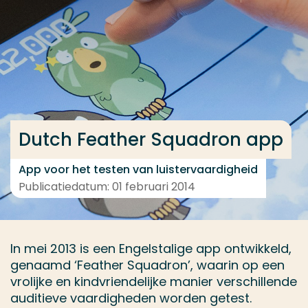
Ga direct naar de content
... > Projectfeiten
Veel gezocht
Opleiding
Dutch Feather Squadron app
Contact
App voor het testen van luistervaardigheid
Publicatiedatum: 01 februari 2014
In mei 2013 is een Engelstalige app ontwikkeld,
genaamd ‘Feather Squadron’, waarin op een
vrolijke en kindvriendelijke manier verschillende
auditieve vaardigheden worden getest.