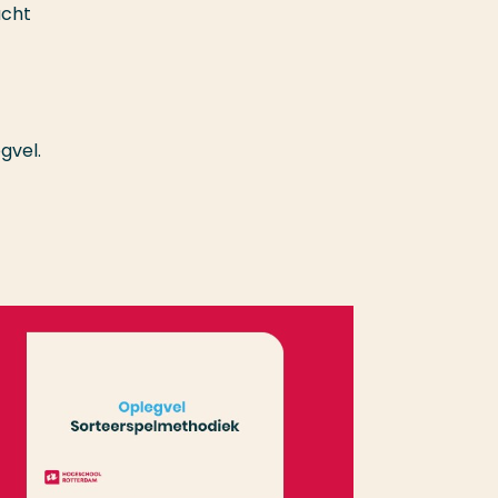
acht
gvel.