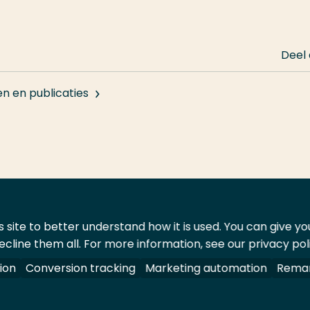
Deel
en en publicaties
 site to better understand how it is used. You can give y
ecline them all. For more information, see our privacy pol
ontact
Leveranciers
ion
Conversion tracking
Marketing automation
Remar
oorbehouden.