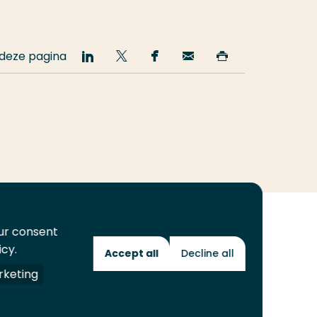
 deze pagina
Deel
Deel
Deel
Email
Print
op
op
op
deze
deze
LinkedIn
Twitter
Facebook
pagina
pagina
our consent
icy.
Accept all
Decline all
Toekomstmakers
keting