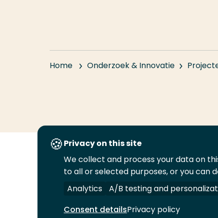
Home
Onderzoek & Innovatie
Project
Privacy on this site
We collect and process your data on this
Volg
Volg
Volg
Volg
to all or selected purposes, or you can d
ons
ons
ons
ons
Juridisch
Security
A-Z Index
C
op
op
op
op
Analytics
A/B testing and personalizat
LinkedIn
Facebook
YouTube
Instagram
Consent details
Privacy policy
© 2026 Hogeschool Rotterdam. Alle rechten v