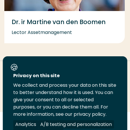
Dr. ir Martine van den Boomen
Lector Assetmanagement
Deel deze pagina
Privacy on this site
We collect and process your data on this site
to better understand how it is used. You can
Deel
Deel
Deel
Email
Print
give your consent to all or selected
op
op
op
deze
deze
purposes, or you can decline them all. For
LinkedIn
Twitter
Facebook
pagina
pagina
more information, see our privacy policy.
Analytics
A/B testing and personalization
Volg
Volg
Volg
Volg