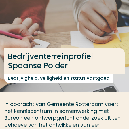
Ga direct naar de content
... > Bedrijventerreinprofiel Spaanse Polder
Veel gezocht
Opleiding
Bedrijventerreinprofiel
Contact
Spaanse Polder
Bedrijvigheid, veiligheid en status vastgoed
In opdracht van Gemeente Rotterdam voert
het kenniscentrum in samenwerking met
Bureon een ontwerpgericht onderzoek uit ten
behoeve van het ontwikkelen van een