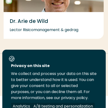
Dr. Arie de Wild
Lector Risicomanagement & gedrag
Deel deze pagina
Privacy on this site
We collect and process your data on this site
to better understand how it is used. You can
Deel
Deel
Deel
Email
Print
give your consent to all or selected
op
op
op
deze
deze
purposes, or you can decline them all. For
LinkedIn
Twitter
Facebook
pagina
pagina
more information, see our privacy policy.
Analytics
A/B testing and personalization
Volg
Volg
Volg
Volg