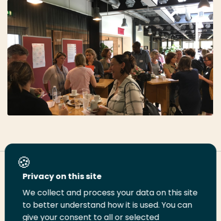
Deel deze pagina
Privacy on this site
We collect and process your data on this site
Deel
Deel
Deel
Email
Print
to better understand how it is used. You can
give your consent to all or selected