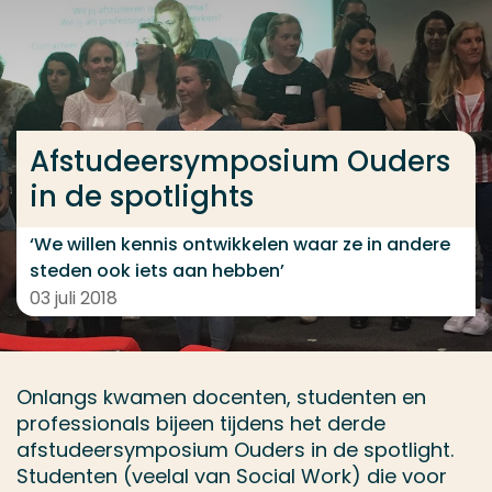
Ga direct naar de content
... > Ouders in de Spotlights
Afstudeersymposium Ouders
Veel gezocht
in de spotlights
Opleiding
Contact
‘We willen kennis ontwikkelen waar ze in andere
steden ook iets aan hebben’
03 juli 2018
Onlangs kwamen docenten, studenten en
professionals bijeen tijdens het derde
afstudeersymposium Ouders in de spotlight.
Studenten (veelal van Social Work) die voor