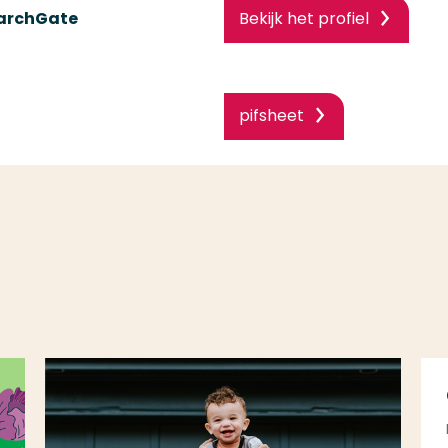
earchGate
Bekijk het profiel
pifsheet