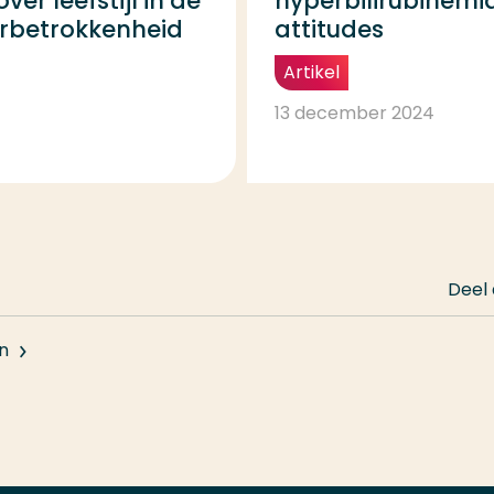
er leefstijl in de
hyperbilirubinemia
erbetrokkenheid
attitudes
Artikel
13 december 2024
Deel
n