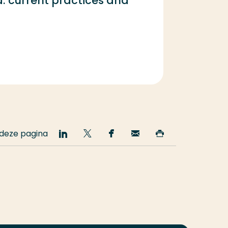
: current practices and
 deze pagina
Deel
Deel
Deel
Email
Print
op
op
op
deze
deze
LinkedIn
Twitter
Facebook
pagina
pagina