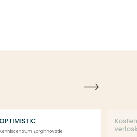
OPTIMISTIC
Kosten
verlos
Kenniscentrum Zorginnovatie