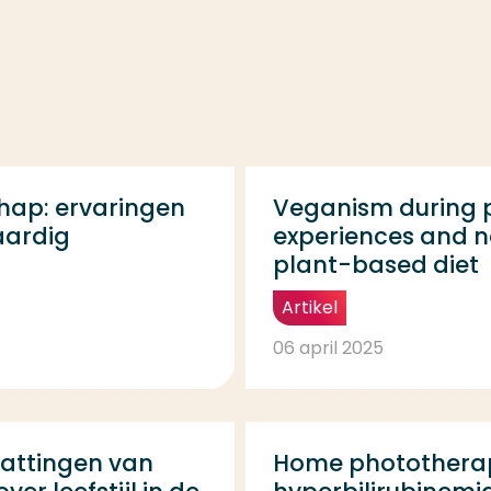
hap: ervaringen
Veganism during 
aardig
experiences and n
plant-based diet
Artikel
06 april 2025
vattingen van
Home phototherap