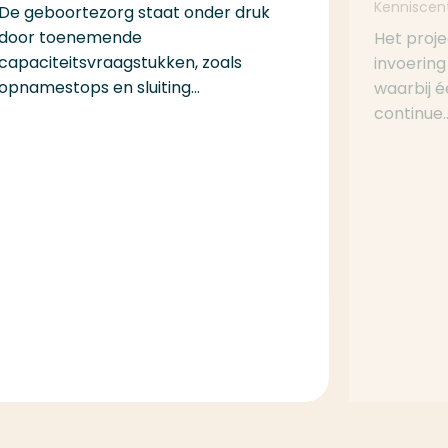
Kenniscen
De geboortezorg staat onder druk
door toenemende
Het proj
capaciteitsvraagstukken, zoals
invoering
opnamestops en sluiting...
waarbij é
continue..