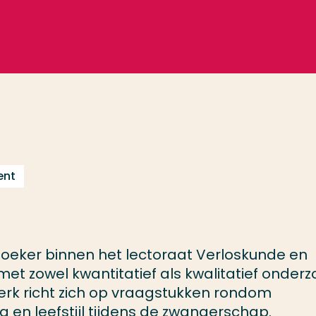
ent
oeker binnen het lectoraat Verloskunde en
met zowel kwantitatief als kwalitatief onder
erk richt zich op vraagstukken rondom
rg en leefstijl tijdens de zwangerschap.