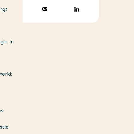
orgt
Stuur een email
Volg op
LinkedIn
ie. In
 werkt
es
ssie