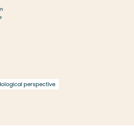
en
e
ological perspective