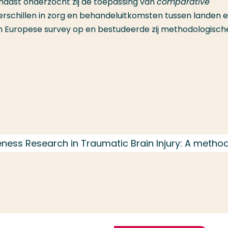
naast onderzocht zij de toepassing van
comparative
schillen in zorg en behandeluitkomsten tussen landen 
 een Europese survey op en bestudeerde zij methodologisch
ess Research in Traumatic Brain Injury: A method