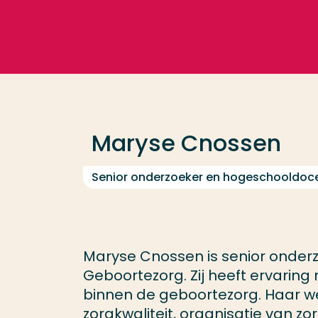
Ga direct naar de content
Veel gezocht
Opleiding
Maryse Cnossen
Contact
Senior onderzoeker en hogeschooldoc
Maryse Cnossen is senior onderz
Geboortezorg. Zij heeft ervaring 
binnen de geboortezorg. Haar w
zorgkwaliteit, organisatie van zo