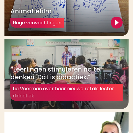
Animatiefilm
Hoge verwachtingen
“Leerlingen stimuleren na te
denken. Dát is didactiek.”
Lia Voerman over haar nieuwe rol als lector
didactiek