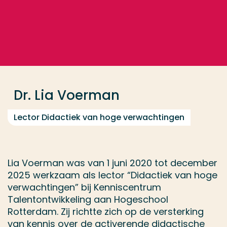
Ga direct naar de content
... > Dr. Lia Voerman
Veel gezocht
Opleiding
Dr. Lia Voerman
Contact
Lector Didactiek van hoge verwachtingen
Lia Voerman was van 1 juni 2020 tot december
2025 werkzaam als lector “Didactiek van hoge
verwachtingen” bij Kenniscentrum
Talentontwikkeling aan Hogeschool
Rotterdam. Zij richtte zich op de versterking
van kennis over de activerende didactische