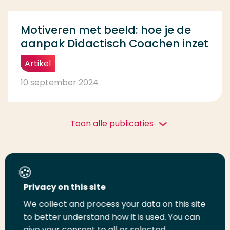
Motiveren met beeld: hoe je de
aanpak Didactisch Coachen inzet
Artikel
10 september 2024
Toon alle publicaties
Deel deze pagina
Privacy on this site
We collect and process your data on this site
to better understand how it is used. You can
Deel
Deel
Deel
Email
Print
give your consent to all or selected