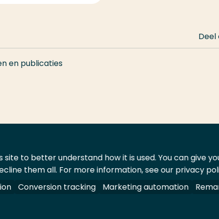
Deel
en en publicaties
 site to better understand how it is used. You can give y
ecline them all. For more information, see our privacy pol
ontact
Leveranciers
ion
Conversion tracking
Marketing automation
Remar
oorbehouden.