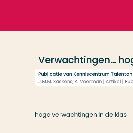
Ga direct naar de content
Veel gezocht
Opleiding
Verwachtingen… ho
Contact
Publicatie van Kenniscentrum Talenton
J.M.M. Kaskens, A. Voerman | Artikel | Pub
hoge verwachtingen in de klas