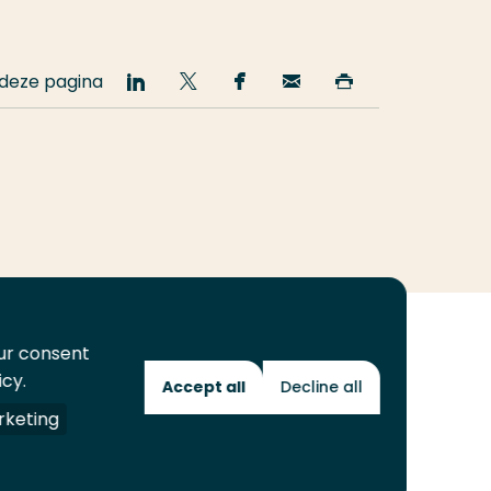
 deze pagina
Deel
Deel
Deel
Email
Print
op
op
op
deze
deze
LinkedIn
Twitter
Facebook
pagina
pagina
our consent
icy.
Accept all
Decline all
Toekomstmakers
keting