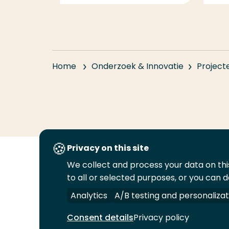
Home
Onderzoek & Innovatie
Project
Privacy on this site
We collect and process your data on this
Volg
Volg
Volg
Volg
to all or selected purposes, or you can d
ons
ons
ons
ons
Juridisch
Security
A-Z Index
C
op
op
op
op
Analytics
A/B testing and personalizat
LinkedIn
Facebook
YouTube
Instagram
Consent details
Privacy policy
© 2026 Hogeschool Rotterdam. Alle rechten v