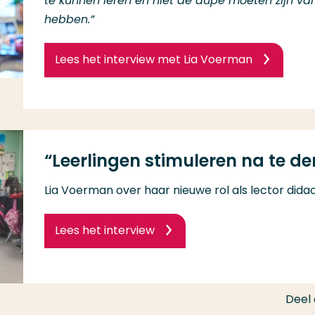
te kunnen leren en niet de dupe moeten zijn v
hebben.”
Lees het interview met Lia Voerman
“Leerlingen stimuleren na te den
Lia Voerman over haar nieuwe rol als lector dida
Lees het interview
Deel