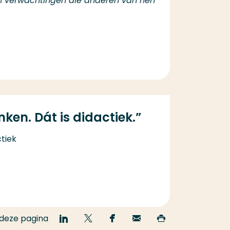
an verwachtingen die anderen van hen
ken. Dát is didactiek.”
ctiek
 deze pagina
Deel
Deel
Deel
Email
Print