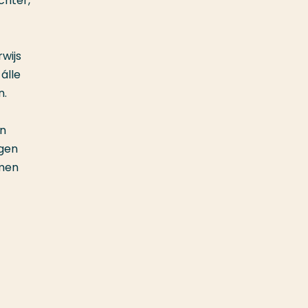
chter,
wijs
álle
n.
en
ngen
rmen