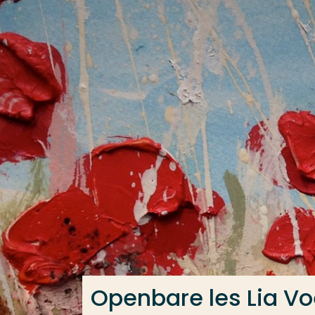
Ga direct naar de content
Veel gezocht
Opleiding
Contact
Openbare les Lia V