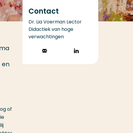
Contact
Dr. Lia Voerman Lector
Didactiek van hoge
verwachtingen
amma
Stuur een email
Volg op
LinkedIn
n en
og of
ie
ij