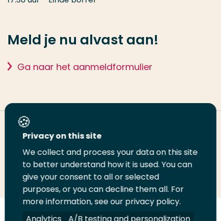
Meld je nu alvast aan!
Ga naar het aanmeldformulier
Deel deze pagina
Privacy on this site
We collect and process your data on this site
to better understand how it is used. You can
Deel
Deel
Deel
Email
Print
give your consent to all or selected
op
op
op
deze
deze
purposes, or you can decline them all. For
LinkedIn
Twitter
Facebook
pagina
pagina
more information, see our privacy policy.
Analytics
A/B testing and personalization
Volg
Volg
Volg
Volg