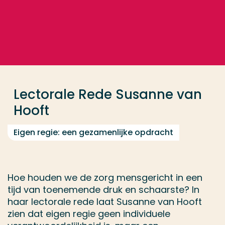
Ga direct naar de content
... > Lectorale Rede Susanne van Hooft
Veel gezocht
Opleiding
Lectorale Rede Susanne van
Contact
Hooft
Eigen regie: een gezamenlijke opdracht
Hoe houden we de zorg mensgericht in een
tijd van toenemende druk en schaarste? In
haar lectorale rede laat Susanne van Hooft
zien dat eigen regie geen individuele