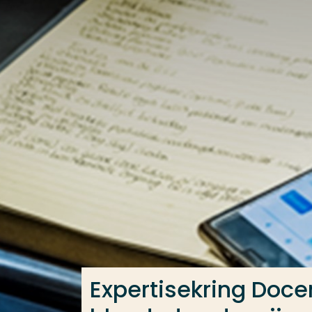
Ga direct naar de content
Veel gezocht
Opleiding
Contact
Expertisekring Doce