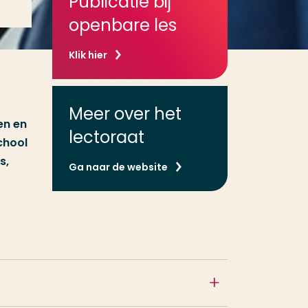
Publicatie bij
openbare les
Klik hier
Meer over het
en en
lectoraat
chool
s,
Ga naar de website