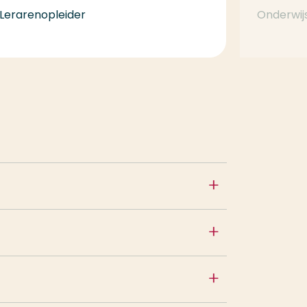
Lerarenopleider
Onderwij