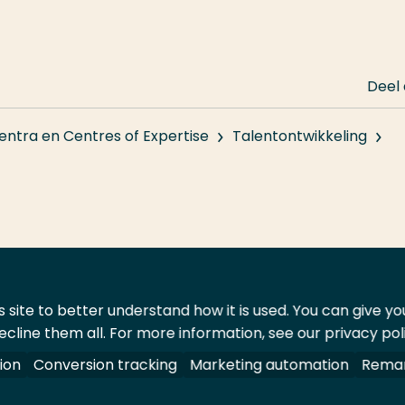
Deel
entra en Centres of Expertise
Talentontwikkeling
 site to better understand how it is used. You can give y
ecline them all. For more information, see our privacy pol
ontact
Leveranciers
ion
Conversion tracking
Marketing automation
Remar
oorbehouden.