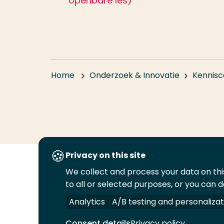
openbare les)
Home
Onderzoek & Innovatie
Kennisc
Privacy on this site
We collect and process your data on this
Volg
Volg
Volg
Volg
to all or selected purposes, or you can d
ons
ons
ons
ons
Juridisch
Security
A-Z Index
C
op
op
op
op
Analytics
A/B testing and personalizat
LinkedIn
Facebook
YouTube
Instagram
Consent details
Privacy policy
© 2026 Hogeschool Rotterdam. Alle rechten v