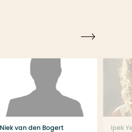
Niek van den Bogert
Ipek Ye