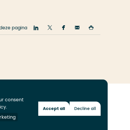
 deze pagina
Deel
Deel
Deel
Email
Print
op
op
op
deze
deze
LinkedIn
Twitter
Facebook
pagina
pagina
our consent
icy.
Accept all
Decline all
Toekomstmakers
keting