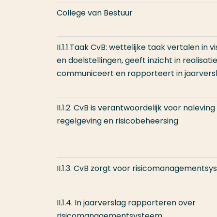
College van Bestuur
II.1.1.Taak CvB: wettelijke taak vertalen in vi
en doelstellingen, geeft inzicht in realisatie
communiceert en rapporteert in jaarvers
II.1.2. CvB is verantwoordelijk voor nalevin
regelgeving en risicobeheersing
II.1.3. CvB zorgt voor risicomanagements
II.1.4. In jaarverslag rapporteren over
risicomanagementsysteem