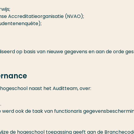
wijs;
se Accreditatieorganisatie (NVAO);
tudentenenquête);
aliseerd op basis van nieuwe gegevens en aan de orde ges
ernance
hogeschool naast het Auditteam, over:
.
ie werd ook de taak van functionaris gegevensbeschermi
 wijze de hogeschool toepassing geeft aan de Branchecod