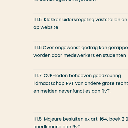
II.1.5. Klokkenluidersregeling vaststellen e
op website
II.1.6 Over ongewenst gedrag kan gerapp
worden door medewerkers en studenten
II.1.7. CvB-leden behoeven goedkeuring
lidmaatschap RvT van andere grote rech
en melden nevenfuncties aan RvT.
II.1.8. Majeure besluiten ex art. 164, boek 2
goedkeuring aan RvT.