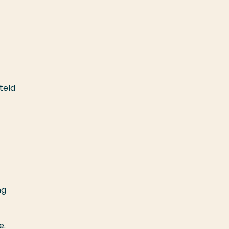
teld
ng
e.