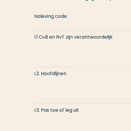
Naleving code:
I.1 CvB en RvT zijn verantwoordelijk
I.2. Hoofdlijnen
I.3. Pas toe of leg uit