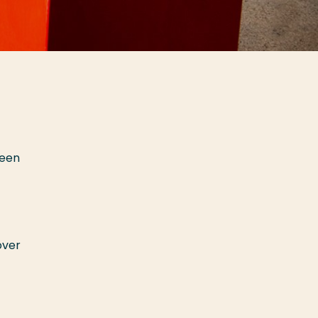
 een
over