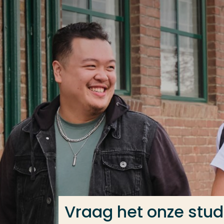
Ga direct naar de content
Veel gezocht
Opleiding
Contact
Vraag het onze stu