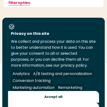
filteropties
.
Deel deze pagina
Privacy on this site
We collect and process your data on this site
Deel
to better understand how it is used. You can
Deel
Deel
Email
Print
give your consent to all or selected
op
op
op
deze
deze
purposes, or you can decline them all. For
LinkedIn
Twitter
Facebook
pagina
pagina
more information, see our privacy policy.
Volg
Analytics
Volg
Volg
A/B testing and personalization
Volg
ons
ons
ons
ons
Conversion tracking
Juridisch
Security
A-Z Index
Contact
op
op
op
op
Marketing automation
Remarketing
LinkedIn
Facebook
YouTube
Instagram
Leveranciers
Accept all