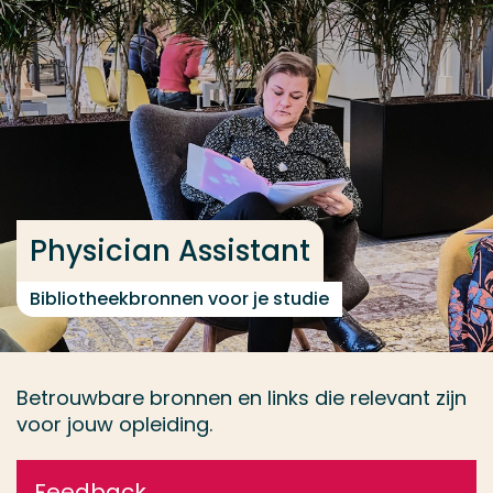
Ga direct naar de content
... > Databases
Veel gezocht
Opleiding
Contact
Physician Assistant
Bibliotheekbronnen voor je studie
Betrouwbare bronnen en links die relevant zijn
voor jouw opleiding.
Feedback