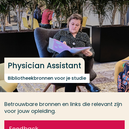
Ga direct naar de content
... > Vakinfo
Veel gezocht
Opleiding
Contact
Physician Assistant
Bibliotheekbronnen voor je studie
Betrouwbare bronnen en links die relevant zijn
voor jouw opleiding.
Feedback