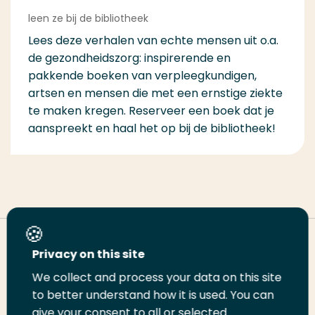
leen ze bij de bibliotheek
Lees deze verhalen van echte mensen uit o.a.
de gezondheidszorg: inspirerende en
pakkende boeken van verpleegkundigen,
artsen en mensen die met een ernstige ziekte
te maken kregen. Reserveer een boek dat je
aanspreekt en haal het op bij de bibliotheek!
Deel deze pagina
Privacy on this site
We collect and process your data on this site
Deel
to better understand how it is used. You can
Deel
Deel
Email
Print
give your consent to all or selected