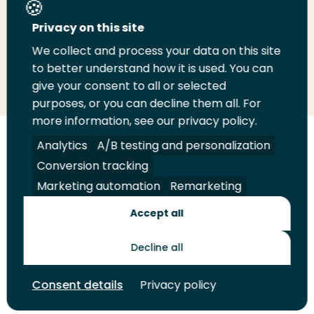
Deel deze pagina
Privacy on this site
We collect and process your data on this site
Deel
to better understand how it is used. You can
Deel
Deel
Email
Print
give your consent to all or selected
op
op
op
deze
deze
purposes, or you can decline them all. For
LinkedIn
Twitter
Facebook
pagina
pagina
more information, see our privacy policy.
Volg
Analytics
Volg
Volg
A/B testing and personalization
Volg
ons
ons
ons
ons
Conversion tracking
Juridisch
Security
A-Z Index
Contact
op
op
op
op
Marketing automation
Remarketing
LinkedIn
Facebook
YouTube
Instagram
Leveranciers
Accept all
Decline all
Toekomstmakers
Consent details
Privacy policy
© 2026 Hogeschool Rotterdam. Alle rechten voorbehouden.