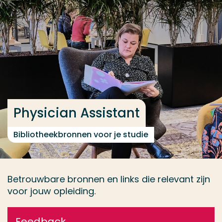
Ga direct naar de content
... > Webinars & trainingen
Veel gezocht
Opleiding
Contact
Physician Assistant
Bibliotheekbronnen voor je studie
Betrouwbare bronnen en links die relevant zijn
voor jouw opleiding.
Feedback