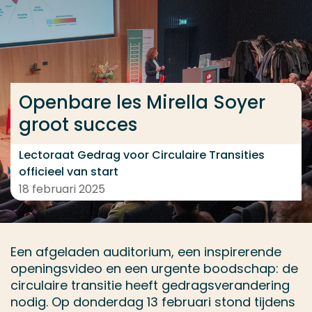
Ga direct naar de content
... > Verslag openbare les Mirella
Openbare les Mirella Soyer
Veel gezocht
groot succes
Opleiding
Contact
Lectoraat Gedrag voor Circulaire Transities
officieel van start
18 februari 2025
Een afgeladen auditorium, een inspirerende
openingsvideo en een urgente boodschap: de
circulaire transitie heeft gedragsverandering
nodig. Op donderdag 13 februari stond tijdens