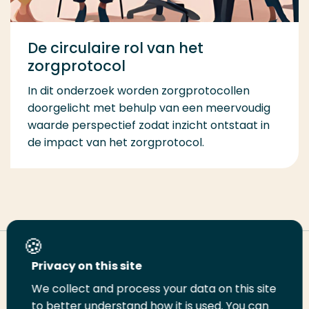
De circulaire rol van het
zorgprotocol
In dit onderzoek worden zorgprotocollen
doorgelicht met behulp van een meervoudig
waarde perspectief zodat inzicht ontstaat in
de impact van het zorgprotocol.
Deel deze pagina
Privacy on this site
We collect and process your data on this site
Deel
Deel
Deel
Email
Print
to better understand how it is used. You can