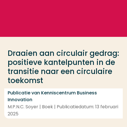
Ga direct naar de content
... > Draaien aan circulair gedrag: positieve kantelp
Veel gezocht
Opleiding
Draaien aan circulair gedrag:
Contact
positieve kantelpunten in de
transitie naar een circulaire
toekomst
Publicatie van Kenniscentrum Business
Innovation
M.P.N.C. Soyer | Boek | Publicatiedatum: 13 februari
2025