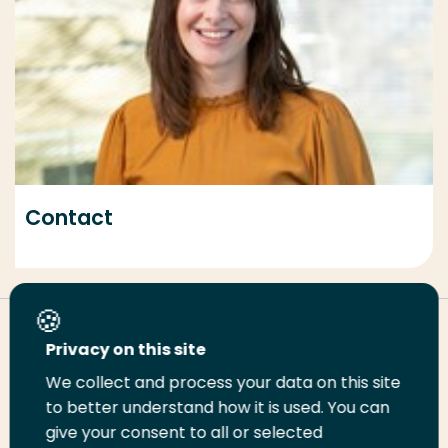
Contact
Deel deze pagina
Privacy on this site
We collect and process your data on this site
to better understand how it is used. You can
Deel
Deel
Deel
Email
Print
give your consent to all or selected
op
op
op
deze
deze