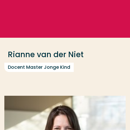
Ga direct naar de content
... > Rianne van der Niet
Veel gezocht
Opleiding
Rianne van der Niet
Contact
Docent Master Jonge Kind