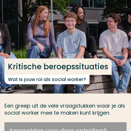
Ga direct naar de content
... > Social Work voltijd
Veel gezocht
Opleiding
Contact
Kritische beroepssituaties
Wat is jouw rol als social worker?
Een greep uit de vele vraagstukken waar je als
social worker mee te maken kunt krijgen.
Aanmelden voor deze opleiding?