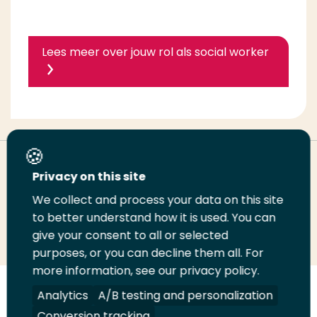
Lees meer over jouw rol als social worker
Deel deze pagina
Privacy on this site
We collect and process your data on this site
Deel
to better understand how it is used. You can
Deel
Deel
Email
Print
give your consent to all or selected
op
op
op
deze
deze
purposes, or you can decline them all. For
LinkedIn
Twitter
Facebook
pagina
pagina
more information, see our privacy policy.
Volg
Analytics
Volg
Volg
A/B testing and personalization
Volg
ons
ons
ons
ons
Conversion tracking