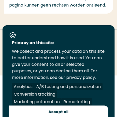
pagina kunnen geen rechten worden ontleend.
Deel deze pagina
Privacy on this site
We collect and process your data on this site
Deel
to better understand how it is used. You can
Deel
Deel
Email
Print
give your consent to all or selected
op
op
op
deze
deze
purposes, or you can decline them all. For
LinkedIn
Twitter
Facebook
pagina
pagina
more information, see our privacy policy.
Volg
Analytics
Volg
Volg
A/B testing and personalization
Volg
ons
ons
ons
ons
Conversion tracking
Juridisch
Security
A-Z Index
Contact
op
op
op
op
Marketing automation
Remarketing
LinkedIn
Facebook
YouTube
Instagram
Leveranciers
Accept all