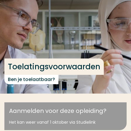
Ga direct naar de content
... > Toelatingsvoorwaarden
Veel gezocht
Opleiding
Contact
Toelatingsvoorwaarden
Ben je toelaatbaar?
Aanmelden voor deze opleiding?
Het kan weer vanaf 1 oktober via Studielink