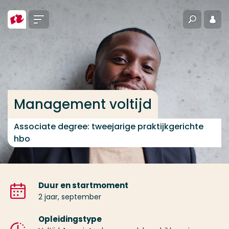
Ga direct naar de content
Menu
Zoeken
Inlo
... > Management voltijd
Veel gezocht
Opleiding
Management voltijd
Contact
Associate degree: tweejarige praktijkgerichte
hbo
Duur en startmoment
2 jaar, september
Opleidingstype