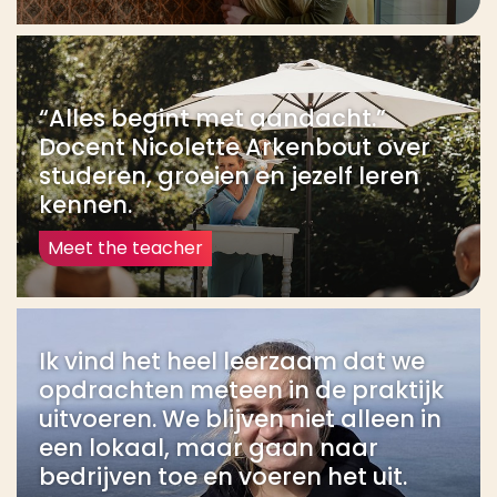
draaien van organisaties? Dan is de Associate
degree Management iets voor jou.
“Alles begint met aandacht.”
Docent Nicolette Arkenbout over
studeren, groeien en jezelf leren
kennen.
Meet the teacher
Ik vind het heel leerzaam dat we
opdrachten meteen in de praktijk
uitvoeren. We blijven niet alleen in
een lokaal, maar gaan naar
bedrijven toe en voeren het uit.