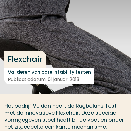
Ga direct naar de content
... > Projectfeiten
Veel gezocht
Opleiding
Flexchair
Contact
Valideren van core-stability testen
Publicatiedatum: 01 januari 2013
Het bedrijf Veldon heeft de Rugbalans Test
met de innovatieve Flexchair. Deze speciaal
vormgegeven stoel heeft bij de voet en onder
het zitgedeelte een kantelmechanisme,