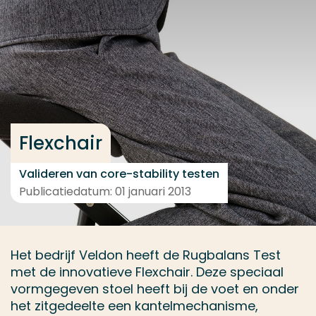
Ga direct naar de content
... > Medewerkers
Veel gezocht
Opleiding
Flexchair
Contact
Valideren van core-stability testen
Publicatiedatum: 01 januari 2013
Het bedrijf Veldon heeft de Rugbalans Test
met de innovatieve Flexchair. Deze speciaal
vormgegeven stoel heeft bij de voet en onder
het zitgedeelte een kantelmechanisme,