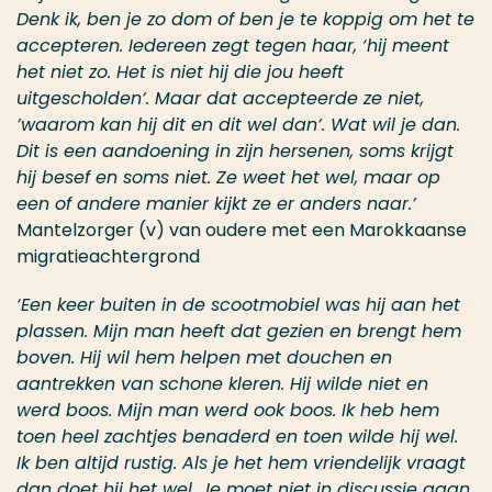
Denk ik, ben je zo dom of ben je te koppig om het te
accepteren. Iedereen zegt tegen haar, ‘hij meent
het niet zo. Het is niet hij die jou heeft
uitgescholden’. Maar dat accepteerde ze niet,
’waarom kan hij dit en dit wel dan’. Wat wil je dan.
Dit is een aandoening in zijn hersenen, soms krijgt
hij besef en soms niet. Ze weet het wel, maar op
een of andere manier kijkt ze er anders naar.’
​
Mantelzorger (v) van oudere met een Marokkaanse
migratieachtergrond
‘Een keer buiten in de scootmobiel was hij aan het
plassen. Mijn man heeft dat gezien en brengt hem
boven. Hij wil hem helpen met douchen en
aantrekken van schone kleren. Hij wilde niet en
werd boos. Mijn man werd ook boos. Ik heb hem
toen heel zachtjes benaderd en toen wilde hij wel.
Ik ben altijd rustig. Als je het hem vriendelijk vraagt
dan doet hij het wel. Je moet niet in discussie gaan