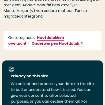
met hem. Anders doet hij heel moeilijk.’
Mantelzorger (v) van oudere met een Turkse
migratieachtergrond
Ga terug naar:
Hoofdstukken
overzicht
-
Onderwerpen Hoofdstuk 4
Deel deze pagina
Privacy on this site
We collect and process your data on this site
Deel
to better understand how it is used. You can
Deel
Deel
Email
Print
give your consent to all or selected
op
op
op
deze
deze
purposes, or you can decline them all. For