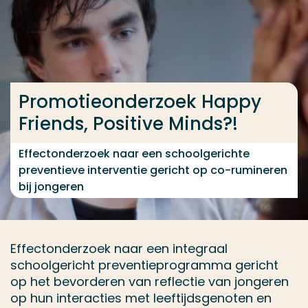
Ga direct naar de content
... > Medewerkers
Promotieonderzoek Happy
Veel gezocht
Friends, Positive Minds?!
Opleiding
Contact
Effectonderzoek naar een schoolgerichte
preventieve interventie gericht op co-rumineren
bij jongeren
Effectonderzoek naar een integraal
schoolgericht preventieprogramma gericht
op het bevorderen van reflectie van jongeren
op hun interacties met leeftijdsgenoten en