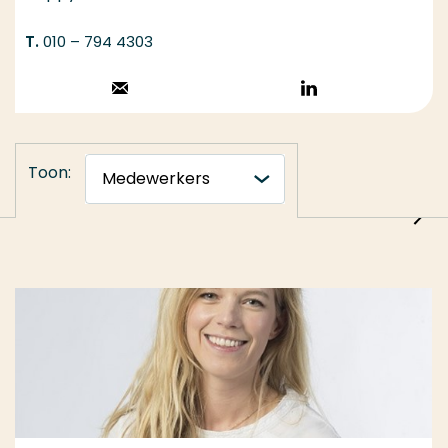
010 – 794 4303
Stuur een email
Volg op
LinkedIn
Toon: