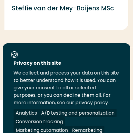
Steffie van der Mey-Baijens MSc
Deel deze pagina
Privacy on this site
We collect and process your data on this site
to better understand how it is used. You can
Deel
Deel
Deel
Email
Print
give your consent to all or selected
op
op
op
deze
deze
purposes, or you can decline them all. For
LinkedIn
Twitter
Facebook
pagina
pagina
more information, see our privacy policy.
Analytics
A/B testing and personalization
Volg
Volg
Volg
Volg
ons
ons
ons
ons
Conversion tracking
Juridisch
Security
A-Z Index
Contact
op
op
op
op
Marketing automation
Remarketing