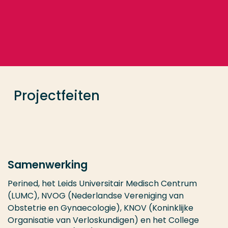
Ga direct naar de content
... > Projectfeiten
Veel gezocht
Opleiding
Projectfeiten
Contact
Samenwerking
Perined, het Leids Universitair Medisch Centrum
(LUMC), NVOG (Nederlandse Vereniging van
Obstetrie en Gynaecologie), KNOV (Koninklijke
Organisatie van Verloskundigen) en het College