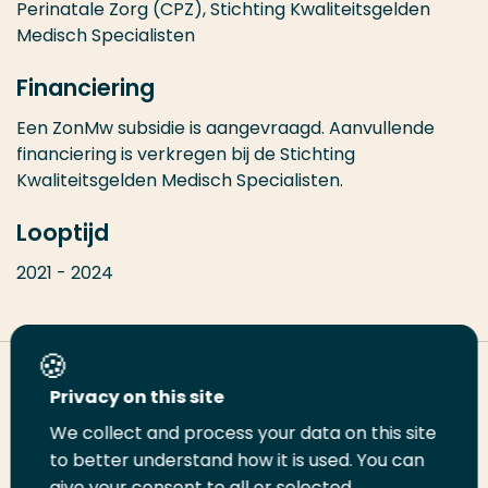
Perinatale Zorg (CPZ),
Stichting Kwaliteitsgelden
Medisch Specialisten
Financiering
Een ZonMw subsidie is aangevraagd. Aanvullende
financiering is verkregen bij de Stichting
Kwaliteitsgelden Medisch Specialisten.
Looptijd
2021 - 2024
Deel deze pagina
Privacy on this site
We collect and process your data on this site
Deel
to better understand how it is used. You can
Deel
Deel
Email
Print
give your consent to all or selected