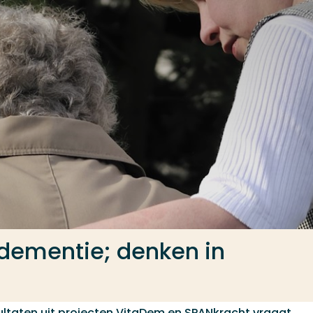
ementie; denken in
ultaten uit projecten VitaDem en SPANkracht vraagt