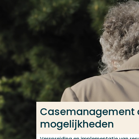
Ga direct naar de content
Veel gezocht
Opleiding
Contact
Casemanagement d
mogelijkheden
Verspreiding en implementatie van res