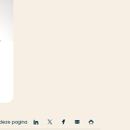
 deze pagina
Deel
Deel
Deel
Email
Print
op
op
op
deze
deze