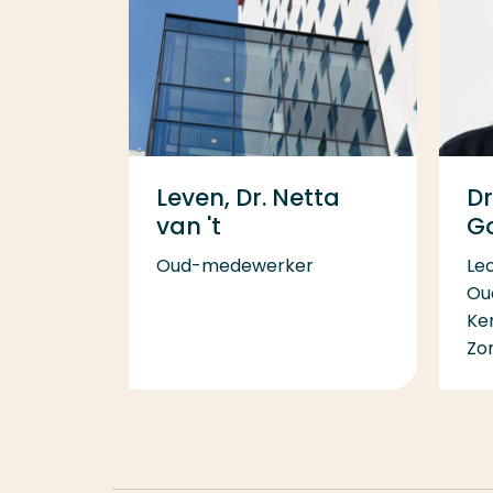
Leven, Dr. Netta
Dr
van 't
G
Oud-medewerker
Le
Ou
Ke
Zo