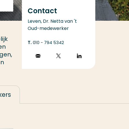
Contact
Leven, Dr. Netta van 't
Oud-medewerker
ijk
010 - 794 5342
en
ngen,
Stuur een email
Volg op X
Volg op
en
LinkedIn
ers