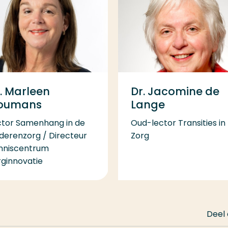
. Marleen
Dr. Jacomine de
oumans
Lange
ctor Samenhang in de
Oud-lector Transities in
derenzorg / Directeur
Zorg
nniscentrum
rginnovatie
Deel