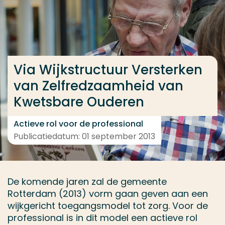
Ga direct naar de content
... > Projectfeiten
Via Wijkstructuur Versterken
Veel gezocht
van Zelfredzaamheid van
Opleiding
Kwetsbare Ouderen
Contact
Actieve rol voor de professional
Publicatiedatum: 01 september 2013
De komende jaren zal de gemeente
Rotterdam (2013) vorm gaan geven aan een
wijkgericht toegangsmodel tot zorg. Voor de
professional is in dit model een actieve rol