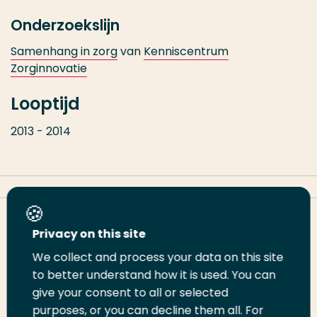
Onderzoekslijn
Samenhang in zorg
van
Kenniscentrum
Zorginnovatie
Looptijd
2013 - 2014
Deel deze pagina
Privacy on this site
We collect and process your data on this site
Deel
Deel
Deel
Email
Print
to better understand how it is used. You can
give your consent to all or selected
op
op
op
deze
deze
purposes, or you can decline them all. For