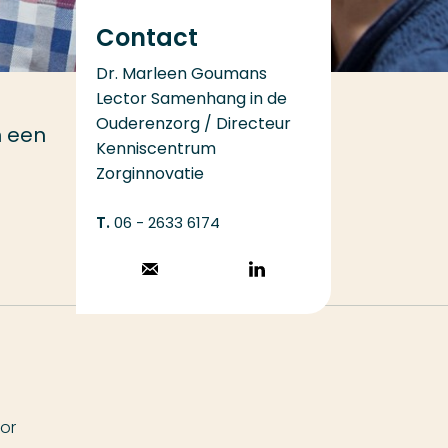
Contact
Dr. Marleen Goumans
Lector Samenhang in de
Ouderenzorg / Directeur
n een
Kenniscentrum
Zorginnovatie
06 - 2633 6174
Stuur een email
Volg op
LinkedIn
or