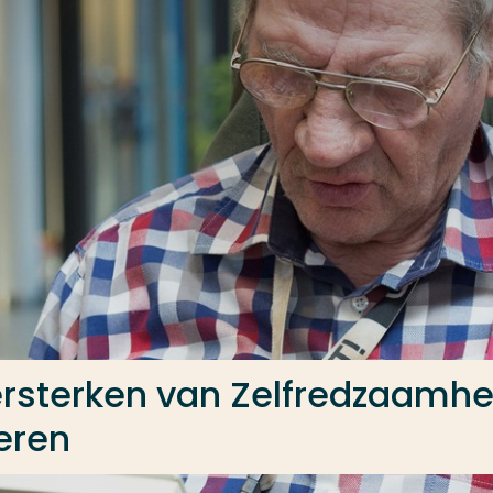
ersterken van Zelfredzaamhe
eren