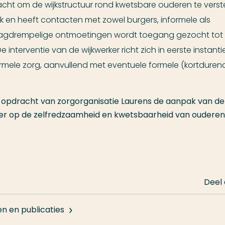
cht om de wijkstructuur rond kwetsbare ouderen te verst
ijk en heeft contacten met zowel burgers, informele als
 laagdrempelige ontmoetingen wordt toegang gezocht tot
interventie van de wijkwerker richt zich in eerste instanti
ormele zorg, aanvullend met eventuele formele (kortduren
n opdracht van zorgorganisatie Laurens de aanpak van de
ker op de zelfredzaamheid en kwetsbaarheid van ouderen 
Deel
en en publicaties