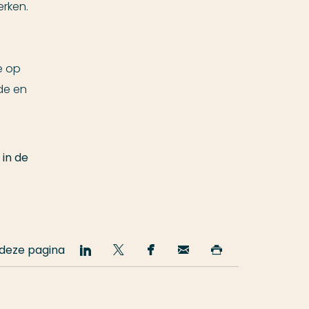
erken.
e op
de en
in de
 deze pagina
Deel
Deel
Deel
Email
Print
op
op
op
deze
deze
LinkedIn
Twitter
Facebook
pagina
pagina