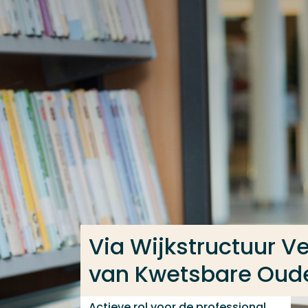
Ga direct naar de content
Veel gezocht
Opleiding
Contact
Via Wijkstructuur V
van Kwetsbare Oud
Actieve rol voor de professional