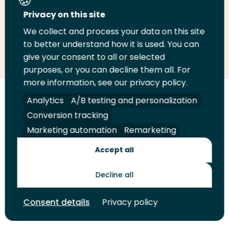
Deel deze pagina
Privacy on this site
We collect and process your data on this site
to better understand how it is used. You can
Deel
Deel
Deel
Email
Print
give your consent to all or selected
op
op
op
deze
deze
purposes, or you can decline them all. For
LinkedIn
Twitter
Facebook
pagina
pagina
more information, see our privacy policy.
Analytics
A/B testing and personalization
Volg
Volg
Volg
Volg
ons
ons
ons
ons
Conversion tracking
Juridisch
Security
A-Z Index
Contact
op
op
op
op
Marketing automation
Remarketing
LinkedIn
Facebook
YouTube
Instagram
Leveranciers
Accept all
Decline all
Toekomstmakers
Consent details
Privacy policy
© 2026 Hogeschool Rotterdam. Alle rechten voorbehouden.