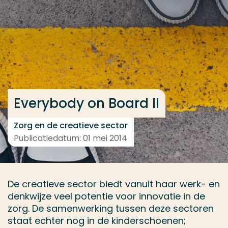
Ga direct naar de content
... > Resultaten
Veel gezocht
Opleiding
Everybody on Board II
Contact
Zorg en de creatieve sector
Publicatiedatum: 01 mei 2014
De creatieve sector biedt vanuit haar werk- en
denkwijze veel potentie voor innovatie in de
zorg. De samenwerking tussen deze sectoren
staat echter nog in de kinderschoenen;