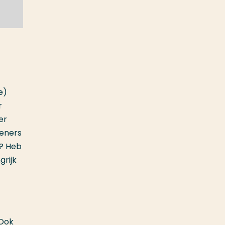
e)
r
er
leners
d? Heb
grijk
 Ook