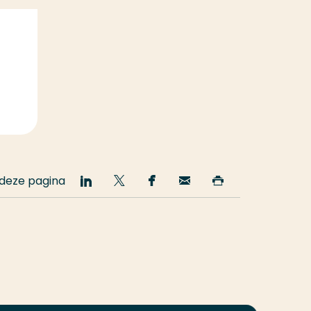
 deze pagina
Deel
Deel
Deel
Email
Print
op
op
op
deze
deze
LinkedIn
Twitter
Facebook
pagina
pagina