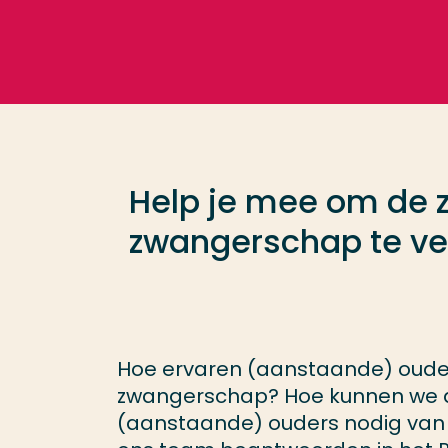
Ga direct naar de content
Veel gezocht
Opleiding
Help je mee om de z
Contact
zwangerschap te ve
Hoe ervaren (aanstaande) ouders
zwangerschap? Hoe kunnen we d
(aanstaande) ouders nodig van 