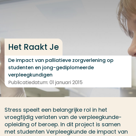
Ga direct naar de content
... > Medewerkers
Veel gezocht
Het Raakt Je
Opleiding
De impact van palliatieve zorgverlening op
Contact
studenten en jong-gediplomeerde
verpleegkundigen
Publicatiedatum: 01 januari 2015
Stress speelt een belangrijke rol in het
vroegtijdig verlaten van de verpleegkunde-
opleiding of beroep. In dit project is samen
met studenten Verpleegkunde de impact van