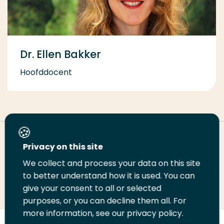
Dr. Ellen Bakker
Hoofddocent
Deel deze pagina
Privacy on this site
We collect and process your data on this site
to better understand how it is used. You can
Deel
Deel
Deel
Email
Print
give your consent to all or selected
op
op
op
deze
deze
purposes, or you can decline them all. For
LinkedIn
Twitter
Facebook
pagina
pagina
more information, see our privacy policy.