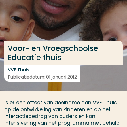
Ga direct naar de content
... > Projectfeiten
Veel gezocht
Voor- en Vroegschoolse
Opleiding
Educatie thuis
Contact
VVE Thuis
Publicatiedatum: 01 januari 2012
Is er een effect van deelname aan VVE Thuis
op de ontwikkeling van kinderen en op het
interactiegedrag van ouders en kan
intensivering van het programma met behulp