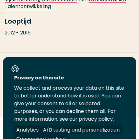
Talentontwikkeling
Looptijd
2012 - 2016
Deel deze pagina
Privacy on this site
We collect and process your data on this site
to better understand how it is used. You can
Deel
Deel
Deel
Email
Print
give your consent to all or selected
op
op
op
deze
deze
purposes, or you can decline them all. For
LinkedIn
Twitter
Facebook
pagina
pagina
more information, see our privacy policy.
Analytics
A/B testing and personalization
Volg
Volg
Volg
Volg
ons
ons
ons
ons
Conversion tracking