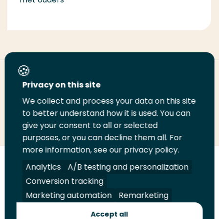
Deel deze pagina
Privacy on this site
We collect and process your data on this site
to better understand how it is used. You can
Deel
Deel
Deel
Email
Print
give your consent to all or selected
op
op
op
deze
deze
purposes, or you can decline them all. For
LinkedIn
Twitter
Facebook
pagina
pagina
more information, see our privacy policy.
Analytics
A/B testing and personalization
Volg
Volg
Volg
Volg
ons
ons
ons
ons
Conversion tracking
Juridisch
Security
A-Z Index
Contact
op
op
op
op
Marketing automation
Remarketing
LinkedIn
Facebook
YouTube
Instagram
Leveranciers
Accept all