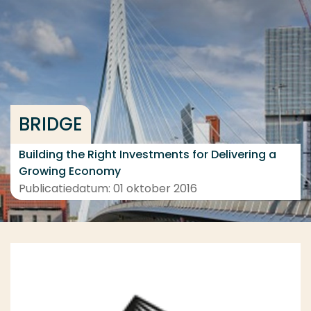
Ga direct naar de content
... > Medewerkers
Veel gezocht
BRIDGE
Opleiding
Contact
Building the Right Investments for Delivering a
Growing Economy
Publicatiedatum: 01 oktober 2016