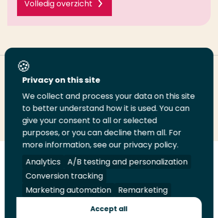
Volledig overzicht
Deel deze pagina
Privacy on this site
We collect and process your data on this site
Deel
to better understand how it is used. You can
Deel
Deel
Email
Print
give your consent to all or selected
op
op
op
deze
deze
purposes, or you can decline them all. For
LinkedIn
Twitter
Facebook
pagina
pagina
more information, see our privacy policy.
Volg
Analytics
Volg
Volg
A/B testing and personalization
Volg
ons
ons
ons
ons
Conversion tracking
Juridisch
Security
A-Z Index
Contact
op
op
op
op
Marketing automation
Remarketing
LinkedIn
Facebook
YouTube
Instagram
Leveranciers
Accept all