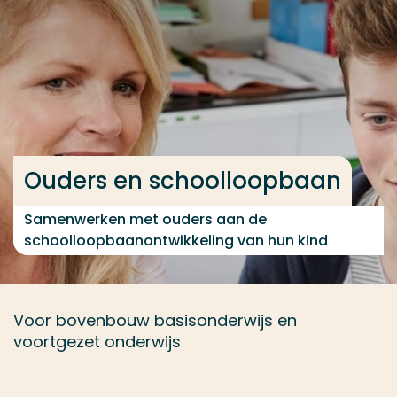
Ga direct naar de content
... > Ouders en schoolloopbaan
Veel gezocht
Opleiding
Ouders en schoolloopbaan
Contact
Samenwerken met ouders aan de
schoolloopbaanontwikkeling van hun kind
Voor bovenbouw basisonderwijs en
voortgezet onderwijs