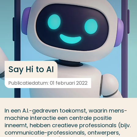
Ga direct naar de content
... > Medewerkers
Veel gezocht
Opleiding
Contact
Say Hi to AI
Publicatiedatum: 01 februari 2022
In een A.I.-gedreven toekomst, waarin mens-
machine interactie een centrale positie
inneemt, hebben creatieve professionals (bijv.
communicatie-professionals, ontwerpers,