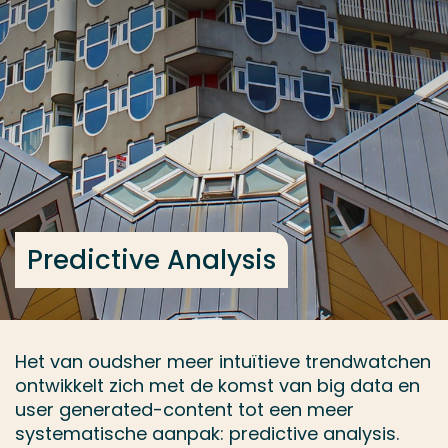
Ga direct naar de content
... > Predictive Analysis
Veel gezocht
Opleiding
Contact
Predictive Analysis
Het van oudsher meer intuïtieve trendwatchen
ontwikkelt zich met de komst van big data en
user generated-content tot een meer
systematische aanpak: predictive analysis.