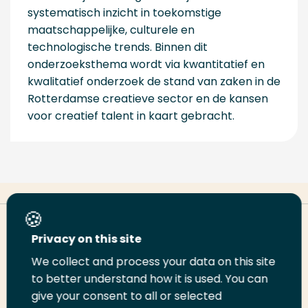
systematisch inzicht in toekomstige
maatschappelijke, culturele en
technologische trends. Binnen dit
onderzoeksthema wordt via kwantitatief en
kwalitatief onderzoek de stand van zaken in de
Rotterdamse creatieve sector en de kansen
voor creatief talent in kaart gebracht.
Deel deze pagina
Privacy on this site
We collect and process your data on this site
Deel
to better understand how it is used. You can
Deel
Deel
Email
Print
give your consent to all or selected
op
op
op
deze
deze