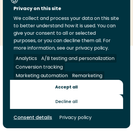
Deel deze pagina
Privacy on this site
We collect and process your data on this site
to better understand how it is used. You can
Deel
Deel
Deel
Email
Print
give your consent to all or selected
op
op
op
deze
deze
purposes, or you can decline them all. For
LinkedIn
Twitter
Facebook
pagina
pagina
more information, see our privacy policy.
Analytics
A/B testing and personalization
Volg
Volg
Volg
Volg
ons
ons
ons
ons
Conversion tracking
Juridisch
Security
A-Z Index
Contact
op
op
op
op
Marketing automation
Remarketing
LinkedIn
Facebook
YouTube
Instagram
Leveranciers
Accept all
Decline all
Toekomstmakers
Consent details
Privacy policy
© 2026 Hogeschool Rotterdam. Alle rechten voorbehouden.