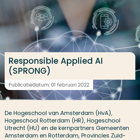
Ga direct naar de content
... > Medewerkers
Veel gezocht
Opleiding
Responsible Applied AI
Contact
(SPRONG)
Publicatiedatum: 01 februari 2022
De Hogeschool van Amsterdam (HvA),
Hogeschool Rotterdam (HR), Hogeschool
Utrecht (HU) en de kernpartners Gemeenten
Amsterdam en Rotterdam, Provincies Zuid-