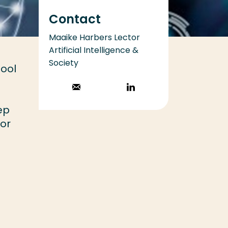
Contact
Maaike Harbers Lector
Artificial Intelligence &
Society
ool
Stuur een email
Volg op
LinkedIn
ep
or