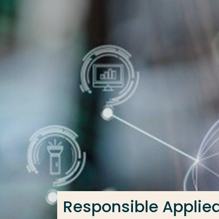
Ga direct naar de content
Veel gezocht
Opleiding
Contact
Responsible Applie