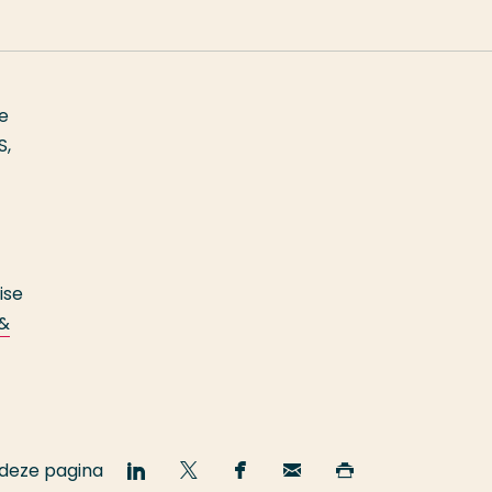
e
S,
ise
 &
 deze pagina
Deel
Deel
Deel
Email
Print