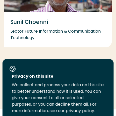
Sunil Choenni
Lector Future Information & Communication
Technology
Deel deze pagina
Privacy on this site
We collect and process your data on this site
to better understand how it is used. You can
Deel
Deel
Deel
Email
Print
give your consent to all or selected
op
op
op
deze
deze
purposes, or you can decline them all. For
LinkedIn
Twitter
Facebook
pagina
pagina
more information, see our privacy policy.