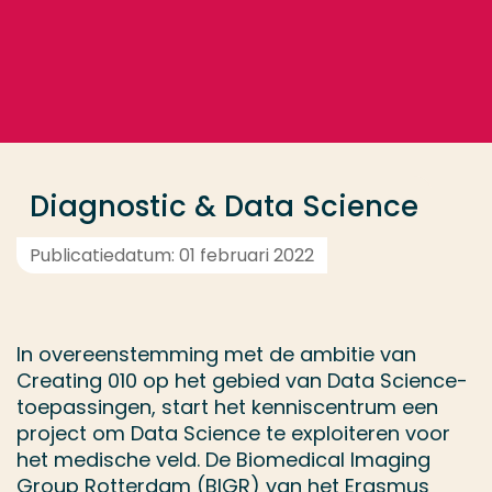
Ga direct naar de content
... > Medewerkers
Veel gezocht
Opleiding
Diagnostic & Data Science
Contact
Publicatiedatum: 01 februari 2022
In overeenstemming met de ambitie van
Creating 010 op het gebied van Data Science-
toepassingen, start het kenniscentrum een
project om Data Science te exploiteren voor
het medische veld. De Biomedical Imaging
Group Rotterdam (BIGR) van het Erasmus